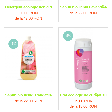
Detergent ecologic lichid de rufe universal, cu lime Sodasan
Săpun bio lichid Lavandă-Mă
50,00 RON
de la 22,00 RON
de la 47,00 RON
-5%
-7%
Săpun bio lichid Trandafiri-Măsline Sodasan
Praf ecologic de curăţat supr
de la 22,00 RON
19,00 RON
de la 18,00 RON