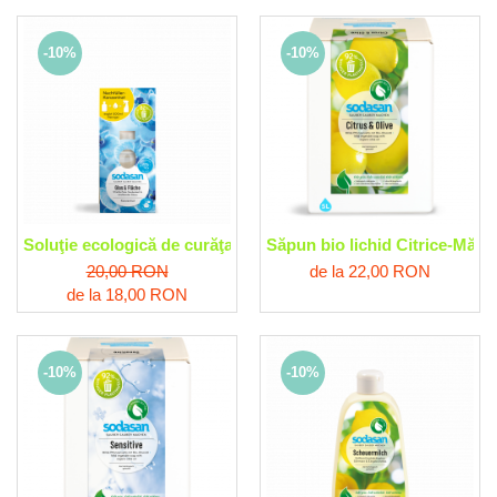
-10%
-10%
Soluţie ecologică de curăţare geamuri şi alte suprafeţe Soda
Săpun bio lichid Citrice-Măs
20,00 RON
de la 22,00 RON
de la 18,00 RON
-10%
-10%