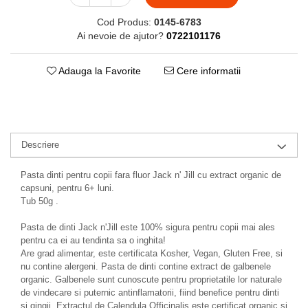
Cod Produs:
0145-6783
Ai nevoie de ajutor?
0722101176
Adauga la Favorite
Cere informatii
Descriere
Pasta dinti pentru copii fara fluor Jack n' Jill cu extract organic de
capsuni, pentru 6+ luni.
Tub 50g .
Pasta de dinti Jack n'Jill este 100% sigura pentru copii mai ales
pentru ca ei au tendinta sa o inghita!
Are grad alimentar, este certificata Kosher, Vegan, Gluten Free, si
nu contine alergeni. Pasta de dinti contine extract de galbenele
organic. Galbenele sunt cunoscute pentru proprietatile lor naturale
de vindecare si puternic antinflamatorii, fiind benefice pentru dinti
si gingii. Extractul de Calendula Officinalis este certificat organic si