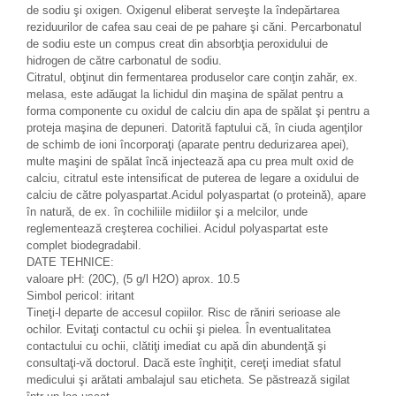
de sodiu şi oxigen. Oxigenul eliberat serveşte la îndepărtarea
reziduurilor de cafea sau ceai de pe pahare şi căni. Percarbonatul
de sodiu este un compus creat din absorbţia peroxidului de
hidrogen de către carbonatul de sodiu.
Citratul, obţinut din fermentarea produselor care conţin zahăr, ex.
melasa, este adăugat la lichidul din maşina de spălat pentru a
forma componente cu oxidul de calciu din apa de spălat şi pentru a
proteja maşina de depuneri. Datorită faptului că, în ciuda agenţilor
de schimb de ioni încorporaţi (aparate pentru dedurizarea apei),
multe maşini de spălat încă injectează apa cu prea mult oxid de
calciu, citratul este intensificat de puterea de legare a oxidului de
calciu de către polyaspartat.Acidul polyaspartat (o proteină), apare
în natură, de ex. în cochiliile midiilor şi a melcilor, unde
reglementează creşterea cochiliei. Acidul polyaspartat este
complet biodegradabil.
DATE TEHNICE:
valoare pH: (20C), (5 g/l H2O) aprox. 10.5
Simbol pericol: iritant
Tineţi-l departe de accesul copiilor. Risc de răniri serioase ale
ochilor. Evitaţi contactul cu ochii şi pielea. În eventualitatea
contactului cu ochii, clătiţi imediat cu apă din abundenţă şi
consultaţi-vă doctorul. Dacă este înghiţit, cereţi imediat sfatul
medicului şi arătati ambalajul sau eticheta. Se păstrează sigilat