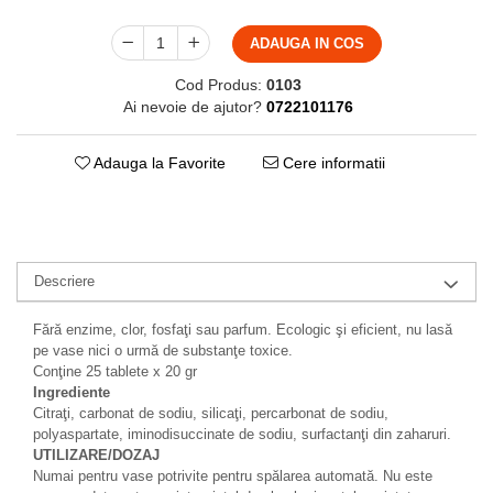
ADAUGA IN COS
Cod Produs:
0103
Ai nevoie de ajutor?
0722101176
Adauga la Favorite
Cere informatii
Descriere
Fără enzime, clor, fosfaţi sau parfum. Ecologic şi eficient, nu lasă
pe vase nici o urmă de substanţe toxice.
Conţine 25 tablete x 20 gr
Ingrediente
Citraţi, carbonat de sodiu, silicaţi, percarbonat de sodiu,
polyaspartate, iminodisuccinate de sodiu, surfactanţi din zaharuri.
UTILIZARE/DOZAJ
Numai pentru vase potrivite pentru spălarea automată. Nu este