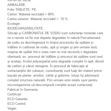
într-un loc uscat.
AMBALARE
Folie TABLETE: PE
Carton: Material reciclabil > 90%
Carton exterior: Material reciclabil > 70 %
Ecologie
BIODEGRADABILITATE:
Silicaţii şi CARBONATUL DE SODIU sunt substanţe minerale care
nu e nevoie să fie mai departe degradate în natură.Percarbonatul
de sodiu se dezintegrează în timpul procesului de spălare şi
înălbire în carbonat de sodiu, apă şi oxigen şi prin urmare lasă,
maşina de spălat într-o stare care nu mai necesită o degradare
ulterioară, ex. procesul de înălbire şi procesul de spălare sunt unul
şi acelaşi. Acidul polyaspartat este degradat complet în apă, dioxid
de carbon şi săruri nitrogene. În procesul de fabricaţie al
surfactanţilor din zaharuri, constituenţii sunt luaţi din materii prime
bazate pe plante: amidon, zahăr şi grăsime; totuşi îşi păstrează
complet structura naturală. Prin urmare este relativ uşor pentru
microorganisme să descompună complet aceşti surfactanţi.
Fabricat în Germania
Certificari :
ECO Garantie
ECO Control
Vegan