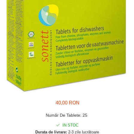
40,00 RON
Număr De Tablete
:
25
IN STOC
Durata de livrare:
2-3 zile lucrătoare