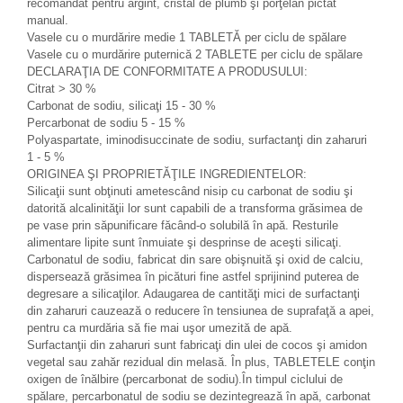
recomandat pentru argint, cristal de plumb şi porţelan pictat
manual.
Vasele cu o murdărire medie 1 TABLETĂ per ciclu de spălare
Vasele cu o murdărire puternică 2 TABLETE per ciclu de spălare
DECLARAŢIA DE CONFORMITATE A PRODUSULUI:
Citrat > 30 %
Carbonat de sodiu, silicaţi 15 - 30 %
Percarbonat de sodiu 5 - 15 %
Polyaspartate, iminodisuccinate de sodiu, surfactanţi din zaharuri
1 - 5 %
ORIGINEA ŞI PROPRIETĂŢILE INGREDIENTELOR:
Silicaţii sunt obţinuti ametescând nisip cu carbonat de sodiu şi
datorită alcalinităţii lor sunt capabili de a transforma grăsimea de
pe vase prin săpunificare făcând-o solubilă în apă. Resturile
alimentare lipite sunt înmuiate şi desprinse de aceşti silicaţi.
Carbonatul de sodiu, fabricat din sare obişnuită şi oxid de calciu,
dispersează grăsimea în picături fine astfel sprijinind puterea de
degresare a silicaţilor. Adaugarea de cantităţi mici de surfactanţi
din zaharuri cauzează o reducere în tensiunea de suprafaţă a apei,
pentru ca murdăria să fie mai uşor umezită de apă.
Surfactanţii din zaharuri sunt fabricaţi din ulei de cocos şi amidon
vegetal sau zahăr rezidual din melasă. În plus, TABLETELE conţin
oxigen de înălbire (percarbonat de sodiu).În timpul ciclului de
spălare, percarbonatul de sodiu se dezintegrează în apă, carbonat