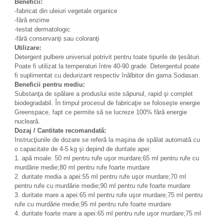
Beneficii:
-fabricat din uleiuri vegetale organice
-fără enzime
-testat dermatologic
-fără conservanţi sau coloranţi
Utilizare:
Detergent pulbere universal potrivit pentru toate tipurile de ţesături.
Poate fi utilizat la temperaturi între 40-90 grade. Detergentul poate
fi suplimentat cu dedurizant respectiv înălbitor din gama Sodasan.
Beneficii pentru mediu:
Substanţa de spălare a produslui este săpunul, rapid şi complet
biodegradabil. În timpul procesul de fabricaţie se foloseşte energie
Greenspace, fapt ce permite să se lucreze 100% fără energie
nucleară.
Dozaj / Cantitate recomandată:
Instrucţiunile de dozare se referă la maşina de spălat automată cu
o capacitate de 4-5 kg şi depind de duritate apei:
1. apă moale: 50 ml pentru rufe uşor murdare;65 ml pentru rufe cu
murdărie medie;80 ml pentru rufe foarte murdare
2. duritate media a apei:55 ml pentru rufe uşor murdare;70 ml
pentru rufe cu murdărie medie;90 ml pentru rufe foarte murdare
3. duritate mare a apei:65 ml pentru rufe uşor murdare;75 ml pentru
rufe cu murdărie medie;95 ml pentru rufe foarte murdare
4. duritate foarte mare a apei:65 ml pentru rufe uşor murdare;75 ml