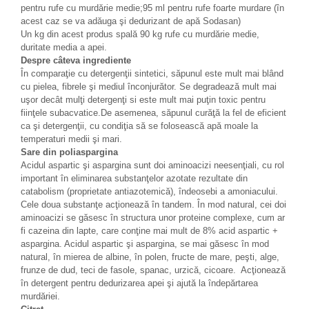
pentru rufe cu murdărie medie;95 ml pentru rufe foarte murdare (în
acest caz se va adăuga şi dedurizant de apă Sodasan)
Un kg din acest produs spală 90 kg rufe cu murdărie medie,
duritate media a apei.
Despre câteva ingrediente
În comparaţie cu detergenţii sintetici, săpunul este mult mai blând
cu pielea, fibrele şi mediul înconjurător. Se degradează mult mai
uşor decât mulţi detergenţi si este mult mai puţin toxic pentru
fiinţele subacvatice.De asemenea, săpunul curăţă la fel de eficient
ca şi detergenţii, cu condiţia să se folosească apă moale la
temperaturi medii şi mari.
Sare din poliaspargina
Acidul aspartic şi aspargina sunt doi aminoacizi neesenţiali, cu rol
important în eliminarea substanţelor azotate rezultate din
catabolism (proprietate antiazotemică), îndeosebi a amoniacului.
Cele doua substanţe acţionează în tandem. În mod natural, cei doi
aminoacizi se găsesc în structura unor proteine complexe, cum ar
fi cazeina din lapte, care conţine mai mult de 8% acid aspartic +
aspargina. Acidul aspartic şi aspargina, se mai găsesc în mod
natural, în mierea de albine, în polen, fructe de mare, peşti, alge,
frunze de dud, teci de fasole, spanac, urzică, cicoare. Acţionează
în detergent pentru dedurizarea apei şi ajută la îndepărtarea
murdăriei.