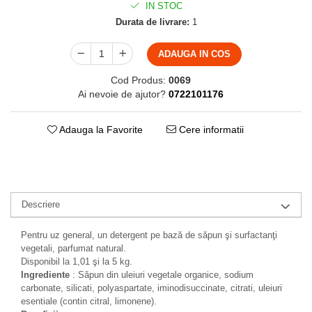
IN STOC
Durata de livrare:
1
ADAUGA IN COS
Cod Produs:
0069
Ai nevoie de ajutor?
0722101176
Adauga la Favorite
Cere informatii
Descriere
Pentru uz general, un detergent pe bază de săpun şi surfactanţi
vegetali, parfumat natural.
Disponibil la 1,01 şi la 5 kg.
Ingrediente
: Săpun din uleiuri vegetale organice, sodium
carbonate, silicati, polyaspartate, iminodisuccinate, citrati, uleiuri
esentiale (contin citral, limonene).