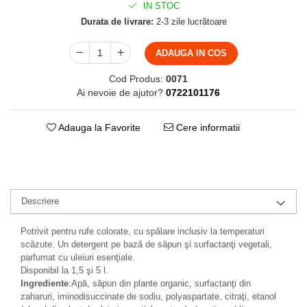
IN STOC
Durata de livrare:
2-3 zile lucrătoare
ADAUGA IN COS
Cod Produs:
0071
Ai nevoie de ajutor?
0722101176
Adauga la Favorite
Cere informatii
Descriere
Potrivit pentru rufe colorate, cu spălare inclusiv la temperaturi
scăzute. Un detergent pe bază de săpun şi surfactanţi vegetali,
parfumat cu uleiuri esenţiale.
Disponibil la 1,5 şi 5 l.
Ingrediente
:Apă, săpun din plante organic, surfactanţi din
zaharuri, iminodisuccinate de sodiu, polyaspartate, citraţi, etanol