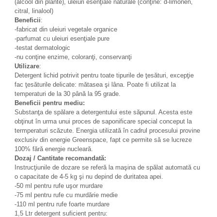
(alcool din plante), uleiuri esenţiale naturale (conţine: d-limonen,
citral, linalool)
Beneficii
:
-fabricat din uleiuri vegetale organice
-parfumat cu uleiuri esenţiale pure
-testat dermatologic
-nu conţine enzime, coloranţi, conservanţi
Utilizare
:
Detergent lichid potrivit pentru toate tipurile de ţesături, excepţie
fac ţesăturile delicate: mătasea şi lâna. Poate fi utilizat la
temperaturi de la 30 până la 95 grade.
Beneficii pentru mediu:
Substanţa de spălare a detergentului este săpunul. Acesta este
obţinut în urma unui proces de saponificare special conceput la
termperaturi scăzute. Energia utilizată în cadrul procesului provine
exclusiv din energie Greenspace, fapt ce permite să se lucreze
100% fără energie nucleară.
Dozaj / Cantitate recomandată:
Instrucţiunile de dozare se referă la maşina de spălat automată cu
o capacitate de 4-5 kg şi nu depind de duritatea apei.
-50 ml pentru rufe uşor murdare
-75 ml pentru rufe cu murdărie medie
-110 ml pentru rufe foarte murdare
1,5 Ltr detergent suficient pentru: