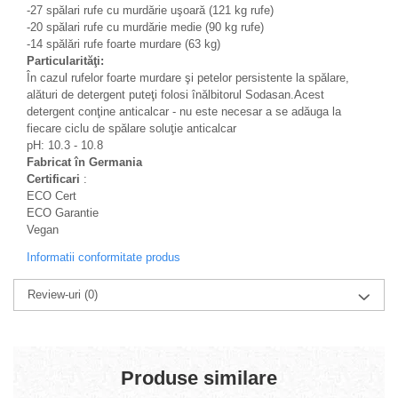
-27 spălari rufe cu murdărie uşoară (121 kg rufe)
-20 spălari rufe cu murdărie medie (90 kg rufe)
-14 spălări rufe foarte murdare (63 kg)
Particularităţi:
În cazul rufelor foarte murdare şi petelor persistente la spălare,
alături de detergent puteţi folosi înălbitorul Sodasan.Acest
detergent conţine anticalcar - nu este necesar a se adăuga la
fiecare ciclu de spălare soluţie anticalcar
pH: 10.3 - 10.8
Fabricat în Germania
Certificari
:
ECO Cert
ECO Garantie
Vegan
Informatii conformitate produs
Review-uri
(0)
Produse similare